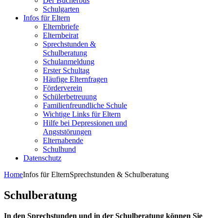
Der Bücherbus
Schulgarten
Infos für Eltern
Elternbriefe
Elternbeirat
Sprechstunden &
Schulberatung
Schulanmeldung
Erster Schultag
Häufige Elternfragen
Förderverein
Schülerbetreuung
Familienfreundliche Schule
Wichtige Links für Eltern
Hilfe bei Depressionen und
Angststörungen
Elternabende
Schulhund
Datenschutz
Home
Infos für Eltern
Sprechstunden & Schulberatung
Schulberatung
In den Sprechstunden und in der Schulberatung können Sie