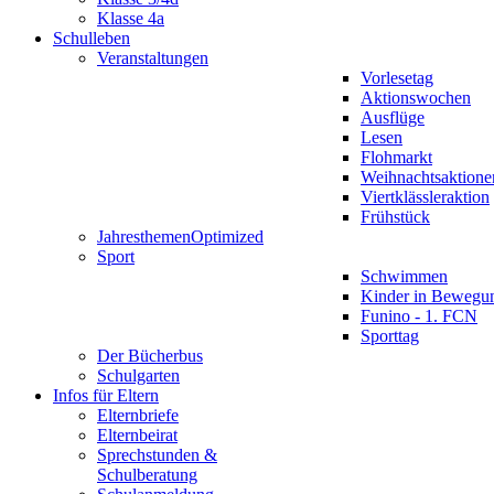
Klasse 4a
Schulleben
Veranstaltungen
Vorlesetag
Aktionswochen
Ausflüge
Lesen
Flohmarkt
Weihnachtsaktione
Viertklässleraktion
Frühstück
Jahresthemen
Optimized
Sport
Schwimmen
Kinder in Bewegu
Funino - 1. FCN
Sporttag
Der Bücherbus
Schulgarten
Infos für Eltern
Elternbriefe
Elternbeirat
Sprechstunden &
Schulberatung