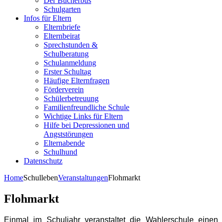
Der Bücherbus
Schulgarten
Infos für Eltern
Elternbriefe
Elternbeirat
Sprechstunden &
Schulberatung
Schulanmeldung
Erster Schultag
Häufige Elternfragen
Förderverein
Schülerbetreuung
Familienfreundliche Schule
Wichtige Links für Eltern
Hilfe bei Depressionen und
Angststörungen
Elternabende
Schulhund
Datenschutz
Home
Schulleben
Veranstaltungen
Flohmarkt
Flohmarkt
Einmal im Schuljahr veranstaltet die Wahlerschule einen