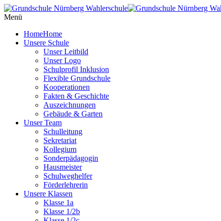
Menü
Home
Home
Unsere Schule
Unser Leitbild
Unser Logo
Schulprofil Inklusion
Flexible Grundschule
Kooperationen
Fakten & Geschichte
Auszeichnungen
Gebäude & Garten
Unser Team
Schulleitung
Sekretariat
Kollegium
Sonderpädagogin
Hausmeister
Schulweghelfer
Förderlehrerin
Unsere Klassen
Klasse 1a
Klasse 1/2b
Klasse 1/2c