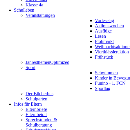
Klasse 4a
Schulleben
Veranstaltungen
Vorlesetag
Aktionswochen
Ausflüge
Lesen
Flohmarkt
Weihnachtsaktione
Viertklässleraktion
Frühstück
Jahresthemen
Optimized
Sport
Schwimmen
Kinder in Bewegu
Funino - 1. FCN
Sporttag
Der Bücherbus
Schulgarten
Infos für Eltern
Elternbriefe
Elternbeirat
Sprechstunden &
Schulberatung